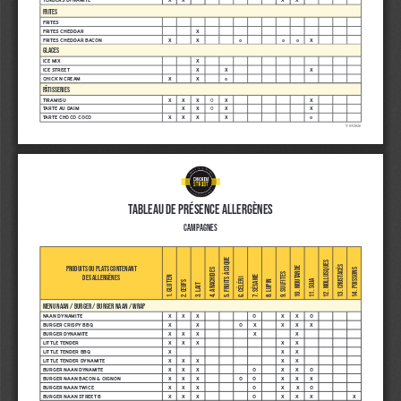
frites
FRITES
FRITES CHEDDAR
X
FRITES CHEDDAR BACON
X
X
o
o
o
X
GLACES
ICE MIX
X
ICE STREET
X
X
X
CHICK’N CREAM 
X
X
o 
PâTISSERIES
TIRAMISU
X
X
X
X
X
O
TARTE AU DAIM
X
X
X
X
O
TARTE CHOCO COCO
X
X
X
X    
o
V. 03/2026
tableau de présence allergènes
campagnes
5. fruits à coque
12. MOLLUSQUES
13. crustacés
Produits ou plats contenant
10. moutarde
4. arachides
14. poissons
9. sulfites
des allergènes
7. sésame
1. Gluten
6. céléri
8. lupin
11. soja
2. Œufs
3. lait
menu NAAN / burger / bURGER NAAN / Wrap 
NAAN DYNAMITE
X
X
X
O
X
X
O
BURGER CRISPY BBQ
X
X
O
X
X
X
X
BURGER DYNAMITE
X
X
X
X
X
LITTLE TENDER
X
X
X
X
X
LITTLE TENDER BBQ
X
X
X
LITTLE TENDER DYNAMITE
X
X
X
X
X
BURGER NAAN DYNAMITE
X
X
X
O
X
X
O
BURGER NAAN BACON & OIGNON
X
X
X
O
O
X
X
X
BURGER NAAN TWICE
X
X
X
O
X
 X
O
BURGER NAAN STREET B
X
X
X
O
X
X
X
X