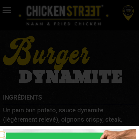
Burger
DYNAMITE
INGRÉDIENTS
Un pain bun potato, sauce dynamite
(légèrement relevé), oignons crispy, steak,
tenders, salade.