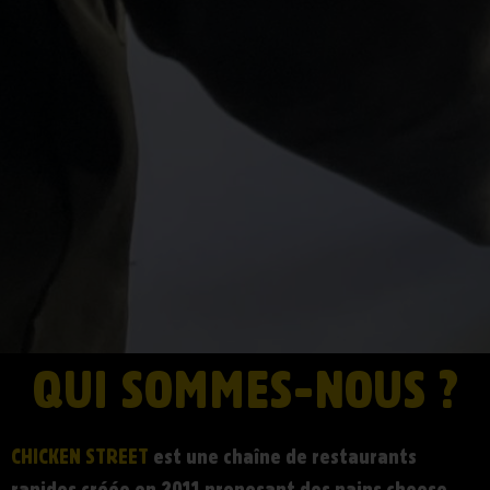
QUI SOMMES-NOUS ?
CHICKEN STREET
est une chaîne de restaurants
rapides créée en 2011 proposant des pains cheese