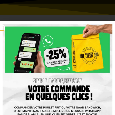
NAAN & FRIED CHICKEN, LA RÉFÉRENCE DEPUIS
2011 !
CHICKEN STREET
est une chaîne de restaurants rapides créée en
2011 proposant des pains cheese naans faits à la demande et
revisités afin de répondre aux attentes de ses clients. Des wings,
tenders, marinades et divers produits également faits maison et
respectant un cahier des charges pointu pour un gout inégalé.
L’enseigne connait un succès grandissant et face à cette demande
croissante de nouvelles ouvertures sont prévues prochainement.
Si vous souhaitez rejoindre l’aventure Chicken Street,
n’hésitez pas à
remplir ce formulaire
, nous reprendrons
contact avec vous dans les plus brefs délais.