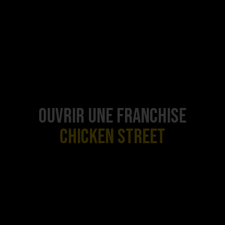
Ouvrir une franchise
C
h
i
c
k
e
n
S
t
r
e
e
t