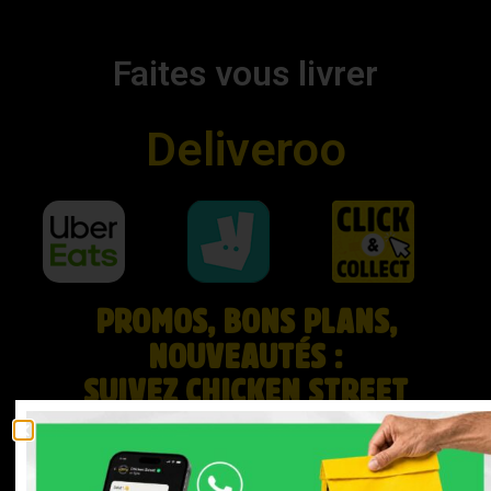
Faites vous livrer
Deliveroo
PROMOS, BONS PLANS,
NOUVEAUTÉS :
SUIVEZ CHICKEN STREET
MARRAKECH SUR LES RÉSEAUX