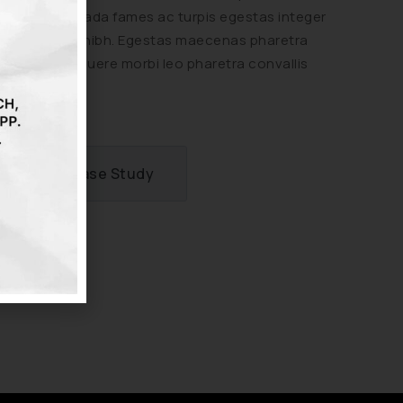
facilisi. alesuada fames ac turpis egestas integer
eget aliquet nibh. Egestas maecenas pharetra
convallis posuere morbi leo pharetra convallis
posuere
View Case Study