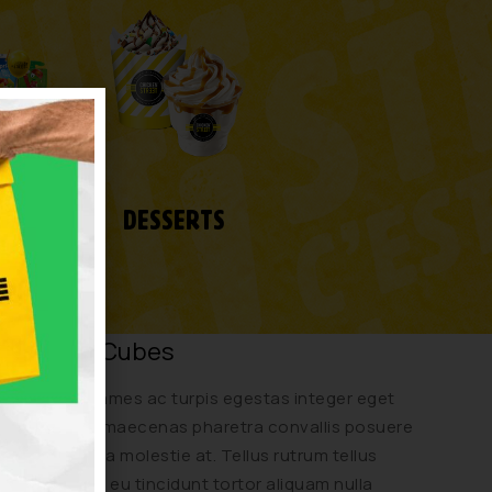
FANT
DESSERTS
Colliding Cubes
Malesuada fames ac turpis egestas integer eget
aliquet nibh. maecenas pharetra convallis posuere
morbi leo urna molestie at. Tellus rutrum tellus
pellentesque eu tincidunt tortor aliquam nulla