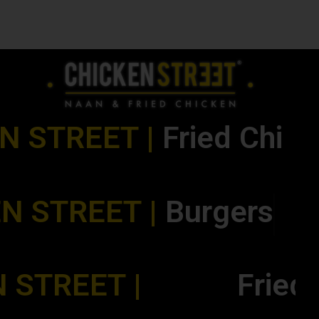
ANIMATION 1
STREET |
F
r
i
e
d
C
h
i
c
k
e
n
N STREET |
Burgers
N STREET |
B
u
r