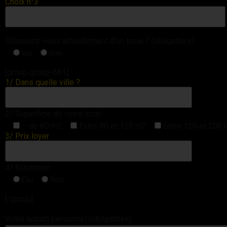
Choix n°3
Disposez-vous actuellement d’un local ? (obligatoire)
oui
non
[group group-661]
1/ Dans quelle ville ?
2/ Superficie de votre local
– de 80 m2
Entre 80 et 120 m2
Entre 120 et 200
3/ Prix loyer
4/ Extraction
Oui
Non
[/group]
Votre apport personnel (obligatoire)