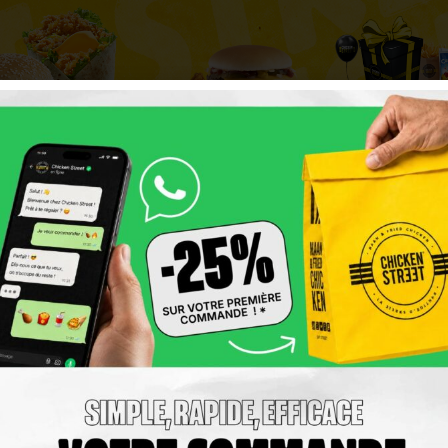
BURGERS
P'TIT PLAISIR
MENUS EN
& WRAPS
DÉCOUVRIR LA CARTE