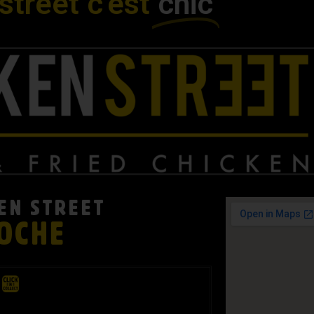
street c'est
chic
EN STREET
ROCHE