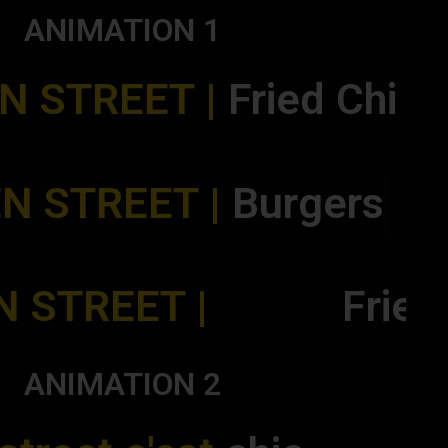
ANIMATION 1
STREET |
F
r
i
e
d
C
h
i
c
k
e
n
N STREET |
Burgers
N STREET |
B
u
r
ANIMATION 2