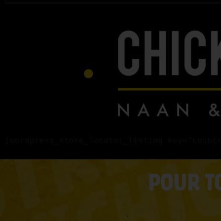
[wordpress_store_locator_listing key="count
POUR T