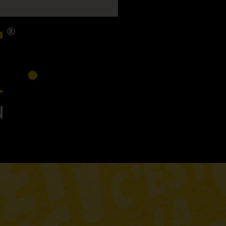
F
R
I
E
D
C
H
I
C
K
E
N