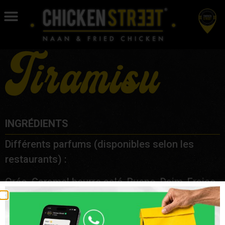
Tiramisu
INGRÉDIENTS
Différents parfums (disponibles selon les
restaurants) :
Oréo, Caramel beurre salé, Bueno, Daim, Fraise,
Café, Chocolat, Coco, Cookies, Crocko blanc,
Granola, M&M’S, Nutella, Praline